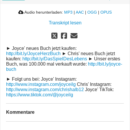
Audio herunterladen:
MP3
|
AAC
|
OGG
|
OPUS
Transkript lesen
► Joyce' neues Buch jetzt kaufen:
http://bit.ly/JoyceHerzBuch
► Chris' neues Buch jetzt
kaufen:
http://bit.ly/DasSpielDesLebens
► Unser erstes
Buch, was 100.000 mal verkauft wurde:
http://bit.ly/joyce-
buch
► Folgt uns bei: Joyce' Instagram:
http://www.instagram.com/joyceilg
Chris' Instagram:
http://www.instagram.com/chrishalb12
Joyce' TikTok:
https://www.tiktok.com/@joyceilg
Kommentare