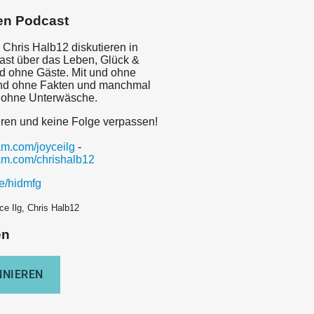
en Podcast
 Chris Halb12 diskutieren in
st über das Leben, Glück &
nd ohne Gäste. Mit und ohne
und ohne Fakten und manchmal
 ohne Unterwäsche.
eren und keine Folge verpassen!
ram.com/joyceilg
-
ram.com/chrishalb12
.ee/hidmfg
ce Ilg, Chris Halb12
en