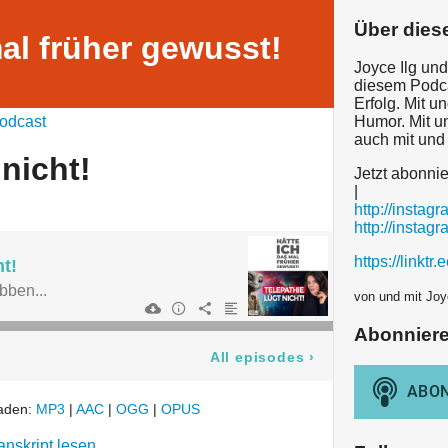
Über dies
al früher gewusst!
Joyce Ilg und
diesem Podca
Erfolg. Mit u
odcast
Humor. Mit 
auch mit und
 nicht!
Jetzt abonni
|
http://instag
http://instag
https://linktr
ht!
bben...
von und mit Joy
Abonnier
All episodes
›
laden:
MP3
|
AAC
|
OGG
|
OPUS
anskript lesen