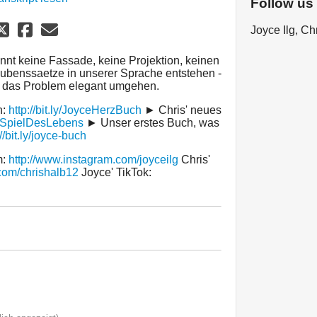
Follow us
Joyce Ilg, C
nt keine Fassade, keine Projektion, keinen
laubenssaetze in unserer Sprache entstehen -
e das Problem elegant umgehen.
n:
http://bit.ly/JoyceHerzBuch
► Chris' neues
DasSpielDesLebens
► Unser erstes Buch, was
://bit.ly/joyce-buch
m:
http://www.instagram.com/joyceilg
Chris'
com/chrishalb12
Joyce' TikTok: